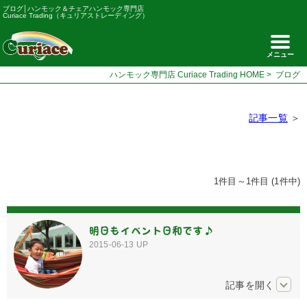
ブログ│ハンモック＆チェアハンモック専門店
Curiace Trading（キュリアストレーディング）
メニュー
ハンモック専門店 Curiace Trading HOME
>
ブログ
記事一覧
＞
1件目～1件目 (1件中)
明日もイベント日和です♪
2015-06-13
UP