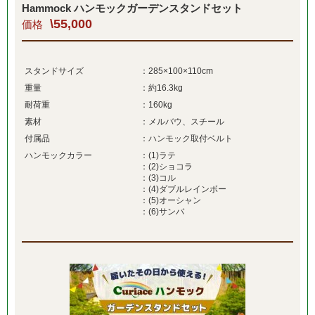
Hammock ハンモックガーデンスタンドセット
\55,000
価格
スタンドサイズ
：285×100×110cm
重量
：約16.3kg
耐荷重
：160kg
素材
：メルバウ、スチール
付属品
：ハンモック取付ベルト
ハンモックカラー
：(1)ラテ
：(2)ショコラ
：(3)コル
：(4)ダブルレインボー
：(5)オーシャン
：(6)サンバ