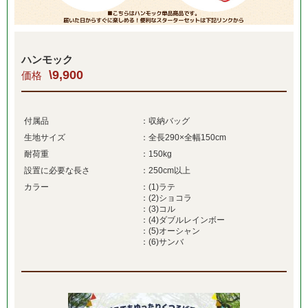
ハンモック
\9,900
価格
付属品
：収納バッグ
生地サイズ
：全長290×全幅150cm
耐荷重
：150kg
設置に必要な長さ
：250cm以上
カラー
：(1)ラテ
：(2)ショコラ
：(3)コル
：(4)ダブルレインボー
：(5)オーシャン
：(6)サンバ