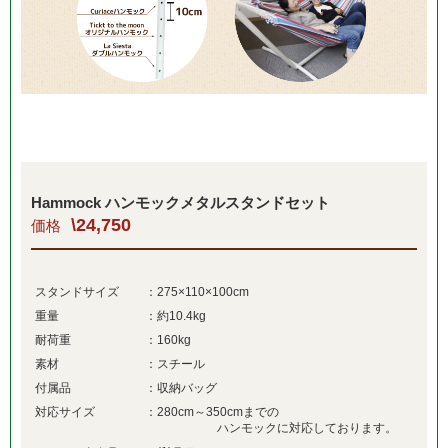
Hammock ハンモックメタルスタンドセット
\24,750
価格
スタンドサイズ
：275×110×100cm
重量
：約10.4kg
耐荷重
：160kg
素材
：スチール
付属品
：収納バッグ
対応サイズ
：280cm～350cmまでの
ハンモックに対応しております。