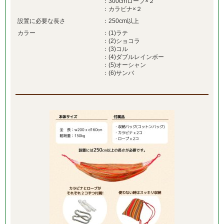
：300cmロープ×２
：カラビナ×２
設置に必要な長さ
：250cm以上
カラー
：(1)ラテ
：(2)ショコラ
：(3)コル
：(4)ダブルレインボー
：(5)オーシャン
：(6)サンバ