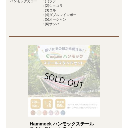
ハンモックカラー
：(1)ラテ
：(2)ショコラ
：(3)コル
：(4)ダブルレインボー
：(5)オーシャン
：(6)サンバ