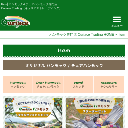
Item│ハンモック＆チェアハンモック専門店
Curiace Trading（キュリアストレーディング）
メニュー
ハンモック専門店 Curiace Trading HOME
>
Item
Item
オリジナル ハンモック / チェアハンモック
Hammock
Chair Hammock
Stand
Accessory
ハンモック
チェアハンモック
スタンド
アクセサリー