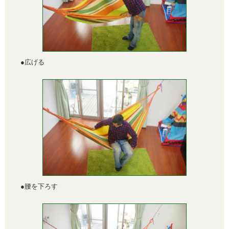
●広げる
●腰を下ろす