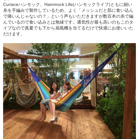
Curiaceハンモック、Hammock Life(ハンモックライフ)ともに細い
糸を手編みで製作しているため、よく「メッシュだと肌に食い込ん
で痛いんじゃないの？」という声もいただきますが数百本の糸で編
んでいるので食い込みとは無縁です。通気性が最も高いのもこのタ
イプなので真夏でも下から扇風機を当てるだけで快適にお使いいた
だけます。