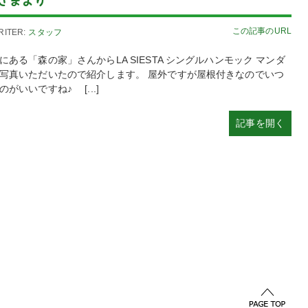
さまより
モックの歴史
0/01
この記事のURL
RITER:
スタッフ
ある「森の家」さんからLA SIESTA シングルハンモック マンダ
写真いただいたので紹介します。 屋外ですが屋根付きなのでいつ
がいいですね♪ [...]
記事を開く
法人化のご報告
2018/12/27