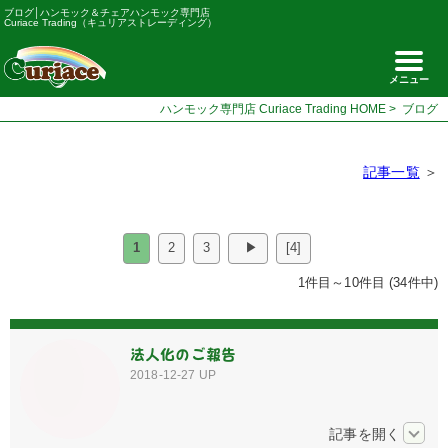
ブログ│ハンモック＆チェアハンモック専門店
Curiace Trading（キュリアストレーディング）
メニュー
ハンモック専門店 Curiace Trading HOME
>
ブログ
記事一覧
＞
1
2
3
▶
[4]
1件目～10件目 (34件中)
法人化のご報告
2018-12-27
UP